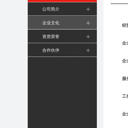
公司简介
企业文化
经
资质荣誉
企
合作伙伴
企
服
工
企