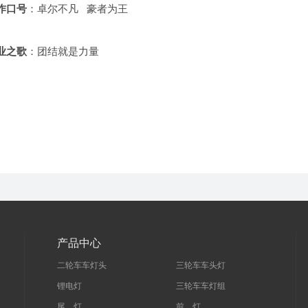
作口号
：卓尔不凡 豪者为王
业之歌
：团结就是力量
产品中心
二轮车车灯头
三轮车车头灯
锂电灯
三轮车车灯组
尾 灯
前 灯