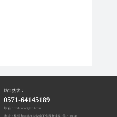
销售热线：
0571-64145189
邮 箱：hzzhuohao@163.com
地 址：杭州市建德梅城城南工业园新建路9号(311604)