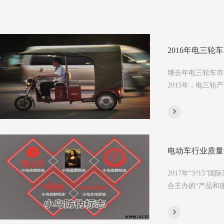
2016年电三
继去年电三轮车市
2015年，电三轮产
电动车行业质量
2017年“3?
合主办的“产品和