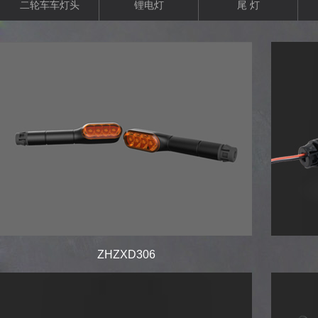
二轮车车灯头
锂电灯
尾 灯
ZHZXD306