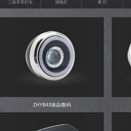
二轮车车灯头
锂电灯
尾 灯
ZHYB43液晶/数码