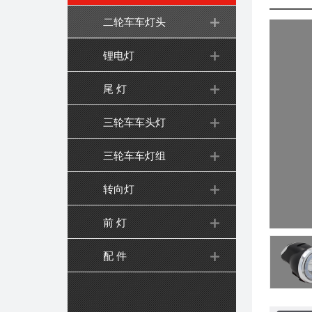
二轮车车灯头
锂电灯
尾 灯
三轮车车头灯
三轮车车灯组
转向灯
前 灯
配 件