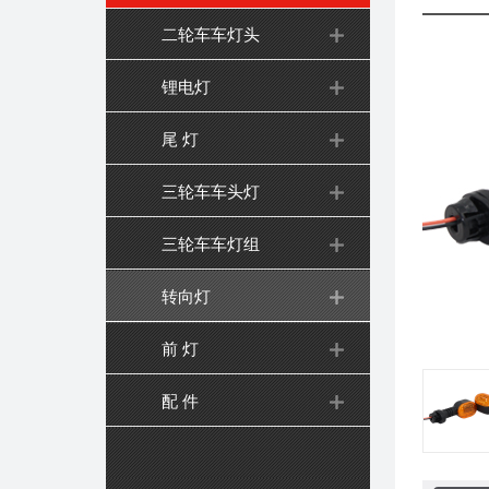
二轮车车灯头
锂电灯
尾 灯
三轮车车头灯
三轮车车灯组
转向灯
前 灯
配 件