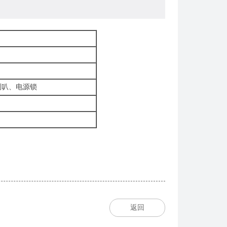
）
叭、电源锁
返回