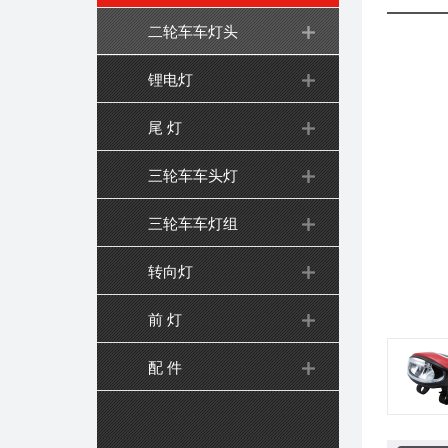
二轮车车灯头
锂电灯
尾 灯
三轮车车头灯
三轮车车灯组
转向灯
前 灯
配 件