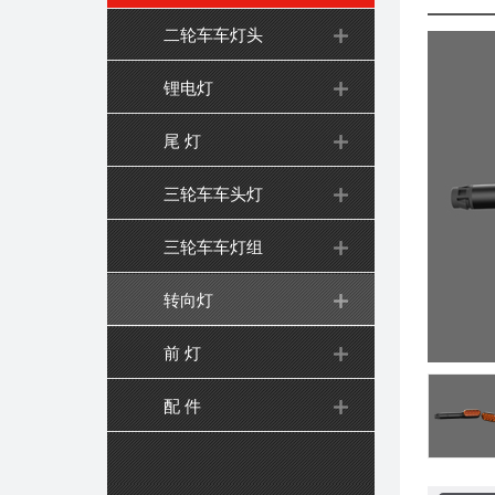
二轮车车灯头
锂电灯
尾 灯
三轮车车头灯
三轮车车灯组
转向灯
前 灯
配 件